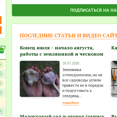
ПОДПИСАТЬСЯ НА Н
ПОСЛЕДНИЕ СТАТЬИ И ВИДЕО САЙТА
Конец июля – начало августа,
Ка
работы с земляникой и чесноком
29.07.2026
Земляника
отплодоносила, но не
все садоводы успели
привести ее в порядок
и подготовить к
следующ...
подробнее
Малоуходый сад и огород (запись
В