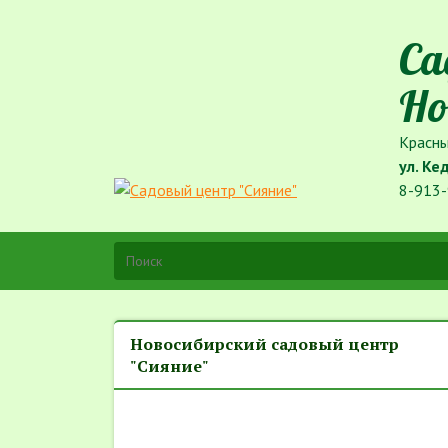
Са
Но
Красны
ул. Ке
8-913-
Новосибирский садовый центр
"Сияние"