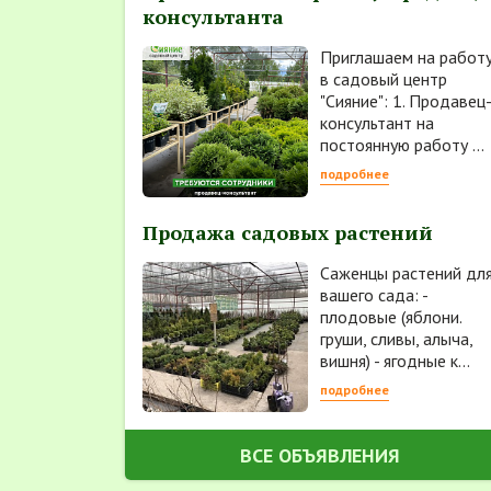
консультанта
Приглашаем на работ
в садовый центр
"Сияние": 1. Продавец
консультант на
постоянную работу ...
подробнее
Продажа садовых растений
Саженцы растений дл
вашего сада: -
плодовые (яблони.
груши, сливы, алыча,
вишня) - ягодные к...
подробнее
ВСЕ ОБЪЯВЛЕНИЯ