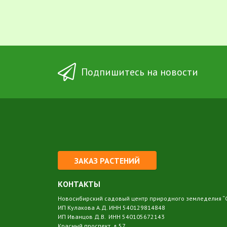
Подпишитесь на новости
ЗАКАЗ РАСТЕНИЙ
КОНТАКТЫ
Новосибирский садовый центр природного земледелия “
ИП Кулакова А.Д. ИНН 540129814848
ИП Иванцов Д.В. ИНН 540105672143
Красный проспект, д.57