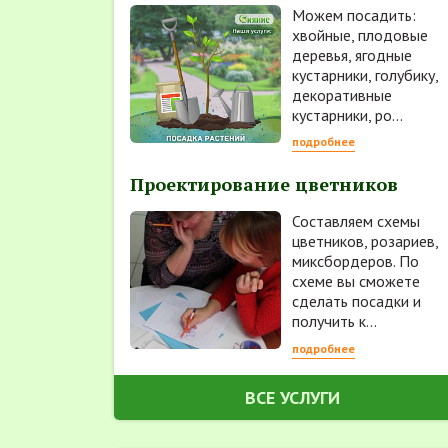
Можем посадить:
хвойные, плодовые
деревья, ягодные
кустарники, голубику,
декоративные
кустарники, ро...
подробнее
Проектирование цветников
Составляем схемы
цветников, розариев,
миксбордеров. По
схеме вы сможете
сделать посадки и
получить к...
подробнее
ВСЕ УСЛУГИ