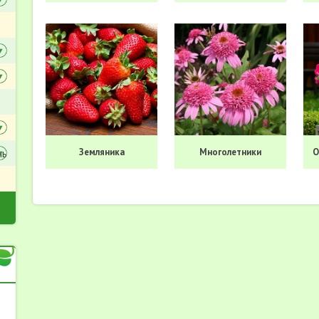
Земляника
Многолетники
О
ль