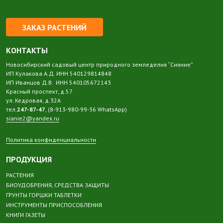
ЗАКАЗ РАСТЕНИЙ
КОНТАКТЫ
Новосибирский садовый центр природного земледелия “Сияние”
ИП Кулакова А.Д. ИНН 540129814848
ИП Иванцов Д.В. ИНН 540105672143
Красный проспект, д.57
ул. Кедровая, д.32А
тел.
247-87-47
, (8-913-980-99-36 WhatsApp)
sianie2@yandex.ru
Политика конфиденциальности
ПРОДУКЦИЯ
РАСТЕНИЯ
БИОУДОБРЕНИЯ, СРЕДСТВА ЗАЩИТЫ
ГРУНТЫ ГОРШКИ ТАБЛЕТКИ
ИНСТРУМЕНТЫ ПРИСПОСОБЛЕНИЯ
КНИГИ ГАЗЕТЫ