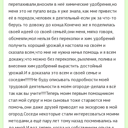
перепахивали,вносили в неё химические удобрения,но
меня это не пугало ведь я уже знала, как мне привести
её в порядок,человек я деятельный-если уж за что-то
берусь то довожу до конца.Конечно же я поделилась
своей идеей со своей семьёй,они меня, мягко говоря,
обсмеяли,мол нельзя без перекопки и хим. удобрений
получить хороший урожай,я настояла на своём и
сказала всем,что мне не нужна ничья помощь и я всем
докажу,что можно без перекопки, рыхления, полива и
внесения хим.удобрений вырастить достойный
урожай.И я доказала это всем и своей семье и
соседям!!!!!!Не буду описывать подробности моей
трудовой деятельности в моём огороде-делала я всё
так как вы учите!!!!Теперь моим первым помощником
стал мой супруг и мои сыновья тоже стараются мне
помочь,они даже друзей приводят на экскурсию в мой
огород.Соседи некоторые стали интересоваться моими
методами,а ещё пару лет тому назад посмеивались на
до мной.И вот теперь когда на собственном опыте я