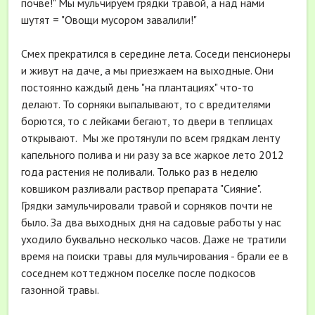
почве!" Мы мульчируем грядки травой, а над нами
шутят = "Овощи мусором завалили!"
Смех прекратился в середине лета. Соседи пенсионеры
и живут на даче, а мы приезжаем на выходные. Они
постоянно каждый день "на плантациях" что-то
делают. То сорняки выпалывают, то с вредителями
борются, то с лейками бегают, то двери в теплицах
открывают. Мы же протянули по всем грядкам ленту
капельного полива и ни разу за все жаркое лето 2012
года растения не поливали. Только раз в неделю
ковшиком разливали раствор препарата "Сияние".
Грядки замульчировали травой и сорняков почти не
было. За два выходных дня на садовые работы у нас
уходило буквально несколько часов. Даже не тратили
время на поиски травы для мульчирования - брали ее в
соседнем коттеджном поселке после подкосов
газонной травы.