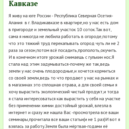
Кавказе
Я живу на юге России - Республика Северная Осетия-
Алания в г. Владикавказе в квартире,но у нас есть дом
в пригороде и земельный участок 10 соток.Так вот,
сама я никогда не любила работать в огороде,потому
что это тяжкий труд перекапывать огород чуть ли не 2
раза за сезон,потом всё посадить,прополоть,окучить.
И в конечном итоге урожай снимаешь с гулькин нос.Я
стала над этим задумываться-почему же так,ведь
земли у нас очень плодородные,и хочется кормиться
со своей земли,ведь то что продают у нас на рынках и
в магазинах это сплошная отрава, а для своей семьи я
хочу вырастить экологический чистый продукт,и тогда
я стала интересоваться как вырастить у себя на участке
без применении химии достойный урожай, влезла в
интернет и сразу же нашла Вас -просмотрела все ваши
семинары,прочитала все ваши статьи(и не 1 раз)И вот я
взялась за работу.Земля была мёртвая-годами её