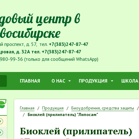
довый центр в
восибирске
й проспект, д. 57, тел.
+7(383)247-87-47
дровая, д. 32А тел.
+7(383)247-87-47
980-99-36 (только для сообщений WhatsApp)
ГЛАВНАЯ
О НАС
ПРОДУКЦИЯ
ШКОЛА
Главная
Продукция
Биоудобрения, средства защиты
Биоклей (прилипатель) "Липосам"
Биоклей (прилипатель)