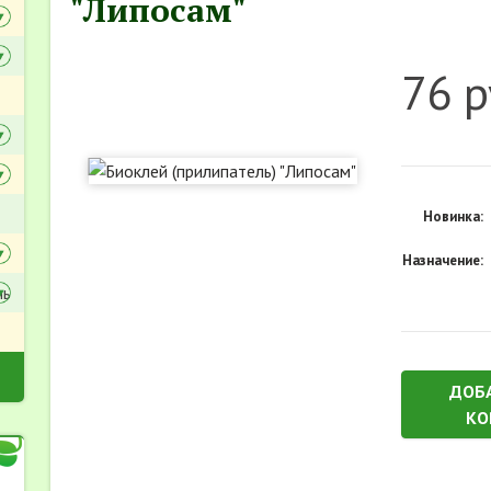
"Липосам"
76 р
Новинка:
Назначение:
ль
ДОБ
КО