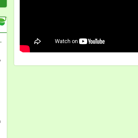
-
у
-
я