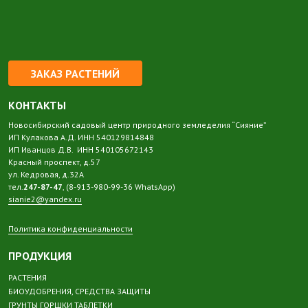
ЗАКАЗ РАСТЕНИЙ
КОНТАКТЫ
Новосибирский садовый центр природного земледелия “Сияние”
ИП Кулакова А.Д. ИНН 540129814848
ИП Иванцов Д.В. ИНН 540105672143
Красный проспект, д.57
ул. Кедровая, д.32А
тел.
247-87-47
, (8-913-980-99-36 WhatsApp)
sianie2@yandex.ru
Политика конфиденциальности
ПРОДУКЦИЯ
РАСТЕНИЯ
БИОУДОБРЕНИЯ, СРЕДСТВА ЗАЩИТЫ
ГРУНТЫ ГОРШКИ ТАБЛЕТКИ