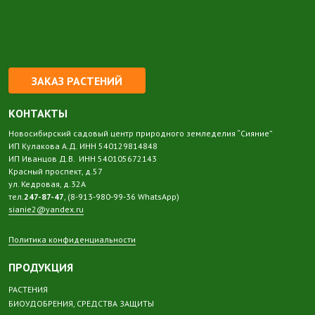
ЗАКАЗ РАСТЕНИЙ
КОНТАКТЫ
Новосибирский садовый центр природного земледелия “Сияние”
ИП Кулакова А.Д. ИНН 540129814848
ИП Иванцов Д.В. ИНН 540105672143
Красный проспект, д.57
ул. Кедровая, д.32А
тел.
247-87-47
, (8-913-980-99-36 WhatsApp)
sianie2@yandex.ru
Политика конфиденциальности
ПРОДУКЦИЯ
РАСТЕНИЯ
БИОУДОБРЕНИЯ, СРЕДСТВА ЗАЩИТЫ