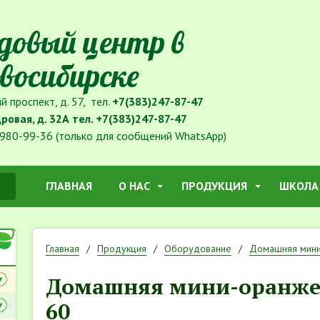
довый центр в
восибирске
й проспект, д. 57, тел.
+7(383)247-87-47
дровая, д. 32А тел.
+7(383)247-87-47
980-99-36 (только для сообщений WhatsApp)
ГЛАВНАЯ
О НАС
ПРОДУКЦИЯ
ШКОЛА
Главная
Продукция
Оборудование
Домашняя мин
Домашняя мини-оранже
60