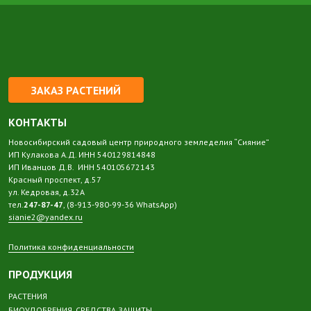
ЗАКАЗ РАСТЕНИЙ
КОНТАКТЫ
Новосибирский садовый центр природного земледелия “Сияние”
ИП Кулакова А.Д. ИНН 540129814848
ИП Иванцов Д.В. ИНН 540105672143
Красный проспект, д.57
ул. Кедровая, д.32А
тел.
247-87-47
, (8-913-980-99-36 WhatsApp)
sianie2@yandex.ru
Политика конфиденциальности
ПРОДУКЦИЯ
РАСТЕНИЯ
БИОУДОБРЕНИЯ, СРЕДСТВА ЗАЩИТЫ