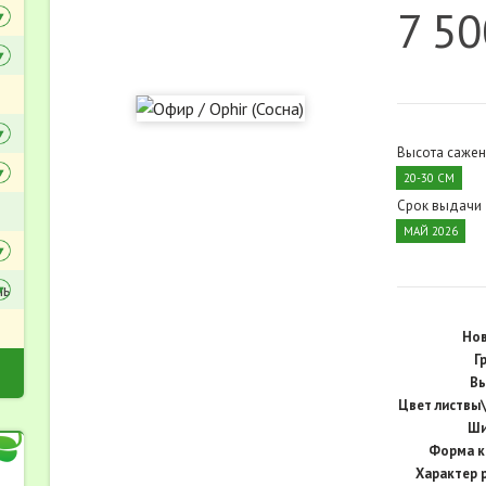
7 50
Высота сажен
20-30 СМ
Срок выдачи
МАЙ 2026
ль
Нов
Г
Вы
Цвет листвы\
Ши
Форма к
Характер р