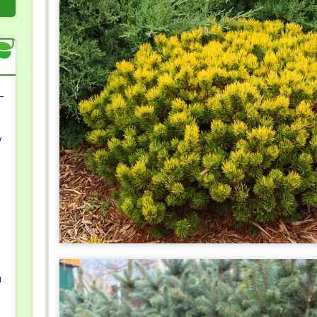
-
у
-
я