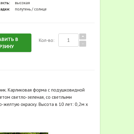
ость:
высокая
адки:
полутень / солнце
АВИТЬ В
Кол-во:
РЗИНУ
арник. Карликовая форма с подушковидной
 летом светло-зеленая, со светлыми
-желтую окраску. Высота в 10 лет: 0,2м х