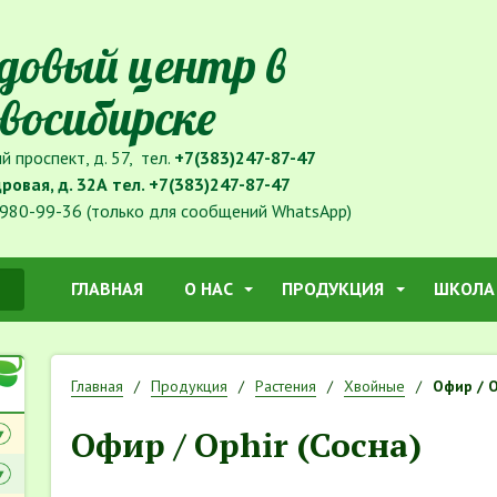
довый центр в
восибирске
й проспект, д. 57, тел.
+7(383)247-87-47
дровая, д. 32А тел.
+7(383)247-87-47
980-99-36 (только для сообщений WhatsApp)
ГЛАВНАЯ
О НАС
ПРОДУКЦИЯ
ШКОЛА
Главная
Продукция
Растения
Хвойные
Офир / O
Офир / Ophir (Сосна)