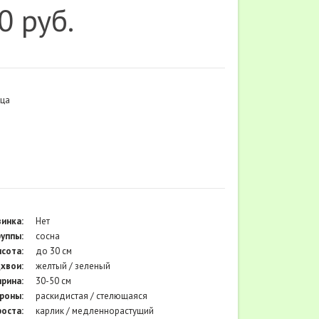
0 руб.
ца
инка:
Нет
руппы:
сосна
сота:
до 30 см
хвои:
желтый / зеленый
рина:
30-50 см
роны:
раскидистая / стелющаяся
оста:
карлик / медленнорастущий