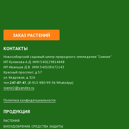
ЗАКАЗ РАСТЕНИЙ
КОНТАКТЫ
Новосибирский садовый центр природного земледелия “Сияние”
ИП Кулакова А.Д. ИНН 540129814848
ИП Иванцов Д.В. ИНН 540105672143
Красный проспект, д.57
ул. Кедровая, д.32А
тел.
247-87-47
, (8-913-980-99-36 WhatsApp)
sianie2@yandex.ru
Политика конфиденциальности
ПРОДУКЦИЯ
РАСТЕНИЯ
БИОУДОБРЕНИЯ, СРЕДСТВА ЗАЩИТЫ