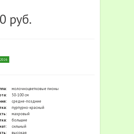
0 руб.
2026
ппа:
молочноцветковые пионы
ота:
50-100 см
ния:
средне-поздние
тка:
пурпурно-красный
сть:
махровый
тка:
большие
мат:
сильный
сть:
высокая