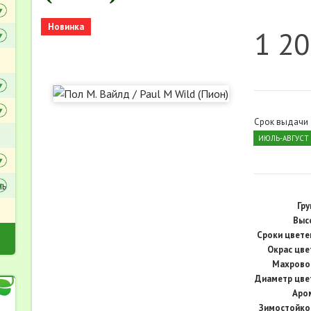
Новинка
1 20
Срок выдачи
ИЮЛЬ-АВГУСТ 
ль
Гру
Выс
Cроки цвете
Окрас цве
Махрово
Диаметр цве
Аро
Зимостойко