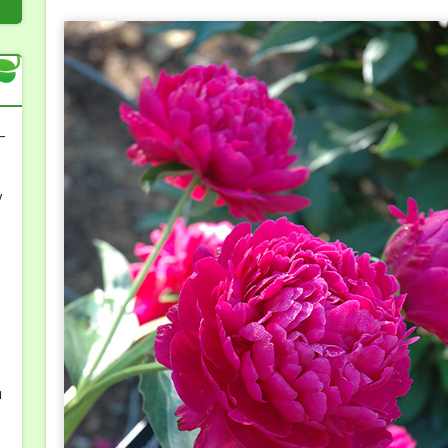
-
у
-
я