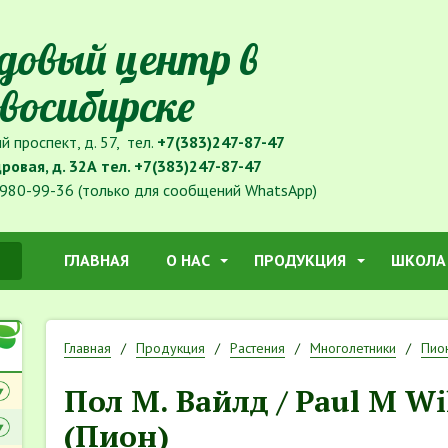
довый центр в
восибирске
й проспект, д. 57, тел.
+7(383)247-87-47
дровая, д. 32А тел.
+7(383)247-87-47
980-99-36 (только для сообщений WhatsApp)
ГЛАВНАЯ
О НАС
ПРОДУКЦИЯ
ШКОЛА
Главная
Продукция
Растения
Многолетники
Пио
Пол М. Вайлд / Paul M Wi
(Пион)