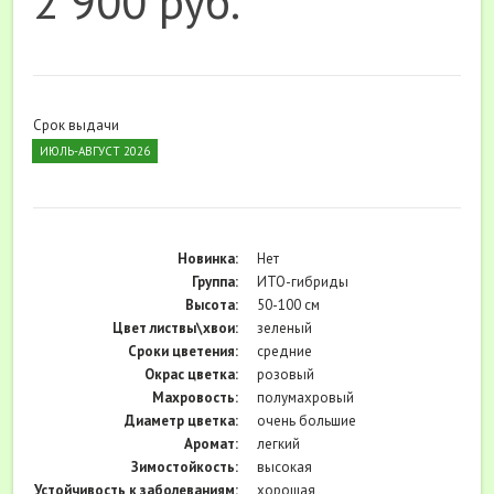
2 900 руб.
Срок выдачи
ИЮЛЬ-АВГУСТ 2026
Новинка:
Нет
Группа:
ИТО-гибриды
Высота:
50-100 см
Цвет листвы\хвои:
зеленый
Cроки цветения:
средние
Окрас цветка:
розовый
Махровость:
полумахровый
Диаметр цветка:
очень большие
Аромат:
легкий
Зимостойкость:
высокая
Устойчивость к заболеваниям:
хорошая