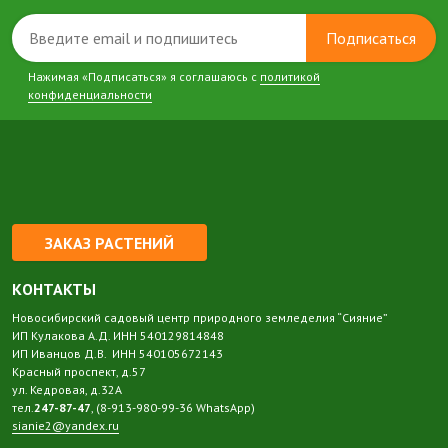
Подписаться
Нажимая «Подписаться» я соглашаюсь с
политикой
конфиденциальности
ЗАКАЗ РАСТЕНИЙ
КОНТАКТЫ
Новосибирский садовый центр природного земледелия “Сияние”
ИП Кулакова А.Д. ИНН 540129814848
ИП Иванцов Д.В. ИНН 540105672143
Красный проспект, д.57
ул. Кедровая, д.32А
тел.
247-87-47
, (8-913-980-99-36 WhatsApp)
sianie2@yandex.ru