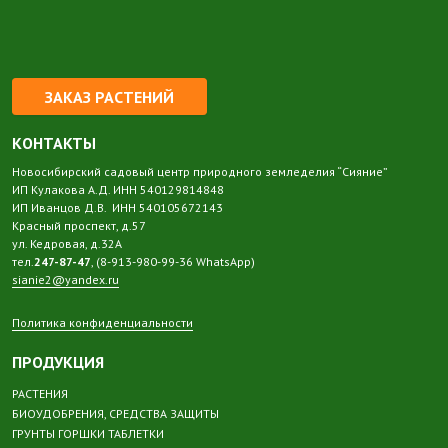
ЗАКАЗ РАСТЕНИЙ
КОНТАКТЫ
Новосибирский садовый центр природного земледелия “Сияние”
ИП Кулакова А.Д. ИНН 540129814848
ИП Иванцов Д.В. ИНН 540105672143
Красный проспект, д.57
ул. Кедровая, д.32А
тел.
247-87-47
, (8-913-980-99-36 WhatsApp)
sianie2@yandex.ru
Политика конфиденциальности
ПРОДУКЦИЯ
РАСТЕНИЯ
БИОУДОБРЕНИЯ, СРЕДСТВА ЗАЩИТЫ
ГРУНТЫ ГОРШКИ ТАБЛЕТКИ