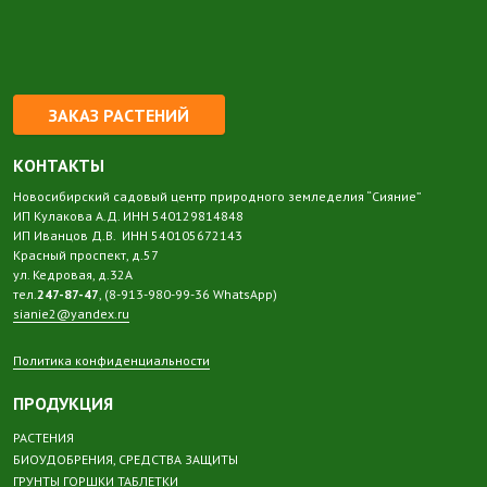
ЗАКАЗ РАСТЕНИЙ
КОНТАКТЫ
Новосибирский садовый центр природного земледелия “Сияние”
ИП Кулакова А.Д. ИНН 540129814848
ИП Иванцов Д.В. ИНН 540105672143
Красный проспект, д.57
ул. Кедровая, д.32А
тел.
247-87-47
, (8-913-980-99-36 WhatsApp)
sianie2@yandex.ru
Политика конфиденциальности
ПРОДУКЦИЯ
РАСТЕНИЯ
БИОУДОБРЕНИЯ, СРЕДСТВА ЗАЩИТЫ
ГРУНТЫ ГОРШКИ ТАБЛЕТКИ