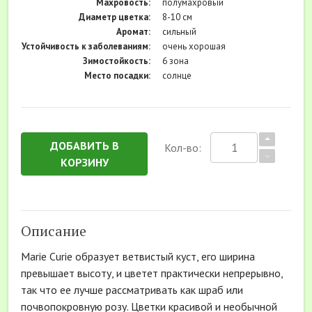
Махровость:
полумахровый
Диаметр цветка:
8-10 см
Аромат:
сильный
Устойчивость к заболеваниям:
очень хорошая
Зимостойкость:
6 зона
Место посадки:
солнце
ДОБАВИТЬ В
Кол-во:
КОРЗИНУ
Описание
Marie Сurie образует ветвистый куст, его ширина
превышает высоту, и цветет практически непрерывно,
так что ее лучше рассматривать как шраб или
почвопокровную розу. Цветки красивой и необычной