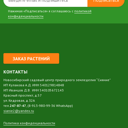
Нажимая «Подписаться» я соглашаюсь с
политикой
конфиденциальности
ЗАКАЗ РАСТЕНИЙ
КОНТАКТЫ
Новосибирский садовый центр природного земледелия “Сияние”
ИП Кулакова А.Д. ИНН 540129814848
ИП Иванцов Д.В. ИНН 540105672143
Красный проспект, д.57
ул. Кедровая, д.32А
тел.
247-87-47
, (8-913-980-99-36 WhatsApp)
sianie2@yandex.ru
Политика конфиденциальности