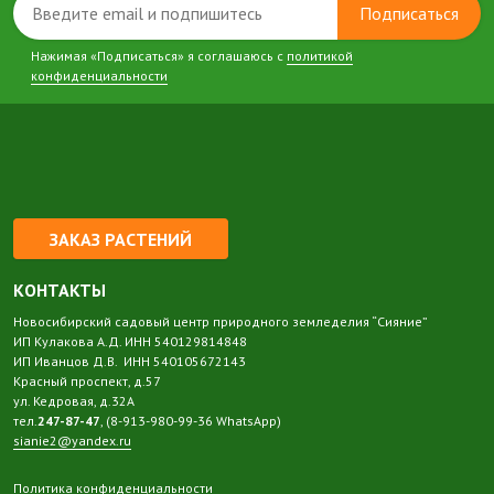
Подписаться
Нажимая «Подписаться» я соглашаюсь с
политикой
конфиденциальности
ЗАКАЗ РАСТЕНИЙ
КОНТАКТЫ
Новосибирский садовый центр природного земледелия “Сияние”
ИП Кулакова А.Д. ИНН 540129814848
ИП Иванцов Д.В. ИНН 540105672143
Красный проспект, д.57
ул. Кедровая, д.32А
тел.
247-87-47
, (8-913-980-99-36 WhatsApp)
sianie2@yandex.ru
Политика конфиденциальности