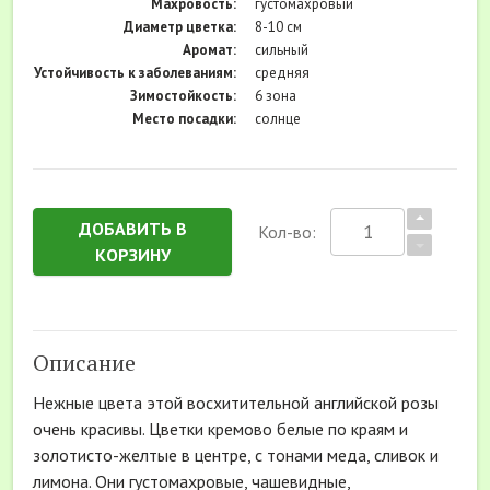
Махровость:
густомахровый
Диаметр цветка:
8-10 см
Аромат:
сильный
Устойчивость к заболеваниям:
средняя
Зимостойкость:
6 зона
Место посадки:
солнце
ДОБАВИТЬ В
Кол-во:
КОРЗИНУ
Описание
Нежные цвета этой восхитительной английской розы
очень красивы. Цветки кремово белые по краям и
золотисто-желтые в центре, с тонами меда, сливок и
лимона. Они густомахровые, чашевидные,