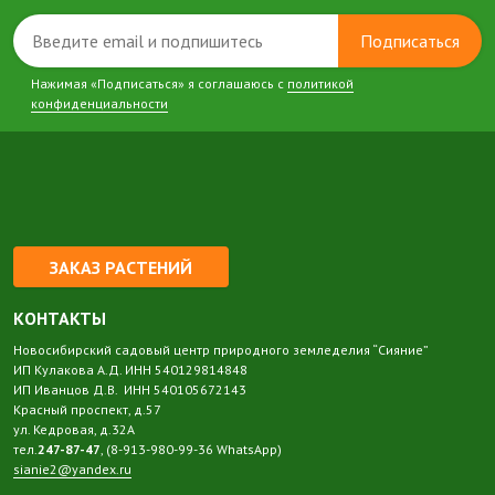
Подписаться
Нажимая «Подписаться» я соглашаюсь с
политикой
конфиденциальности
ЗАКАЗ РАСТЕНИЙ
КОНТАКТЫ
Новосибирский садовый центр природного земледелия “Сияние”
ИП Кулакова А.Д. ИНН 540129814848
ИП Иванцов Д.В. ИНН 540105672143
Красный проспект, д.57
ул. Кедровая, д.32А
тел.
247-87-47
, (8-913-980-99-36 WhatsApp)
sianie2@yandex.ru