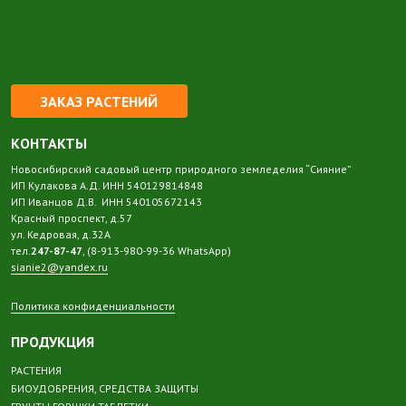
ЗАКАЗ РАСТЕНИЙ
КОНТАКТЫ
Новосибирский садовый центр природного земледелия “Сияние”
ИП Кулакова А.Д. ИНН 540129814848
ИП Иванцов Д.В. ИНН 540105672143
Красный проспект, д.57
ул. Кедровая, д.32А
тел.
247-87-47
, (8-913-980-99-36 WhatsApp)
sianie2@yandex.ru
Политика конфиденциальности
ПРОДУКЦИЯ
РАСТЕНИЯ
БИОУДОБРЕНИЯ, СРЕДСТВА ЗАЩИТЫ