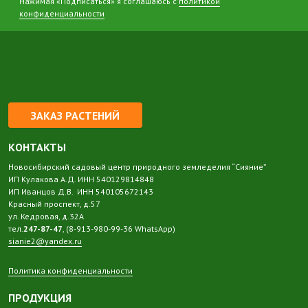
Нажимая «Подписаться» я соглашаюсь с
политикой
конфиденциальности
ЗАКАЗ РАСТЕНИЙ
КОНТАКТЫ
Новосибирский садовый центр природного земледелия “Сияние”
ИП Кулакова А.Д. ИНН 540129814848
ИП Иванцов Д.В. ИНН 540105672143
Красный проспект, д.57
ул. Кедровая, д.32А
тел.
247-87-47
, (8-913-980-99-36 WhatsApp)
sianie2@yandex.ru
Политика конфиденциальности
ПРОДУКЦИЯ