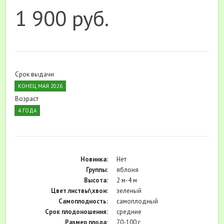
1 900 руб.
Срок выдачи
КОНЕЦ МАЯ 2026
Возраст
4 ГОДА
Новинка:
Нет
Группы:
яблоня
Высота:
2 м-4 м
Цвет листвы\хвои:
зеленый
Самоплодность:
самоплодный
Cрок плодоношения:
средние
Размер плода:
70-100 г