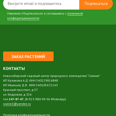
Подписаться
Нажимая «Подписаться» я соглашаюсь с
политикой
конфиденциальности
ЗАКАЗ РАСТЕНИЙ
КОНТАКТЫ
Новосибирский садовый центр природного земледелия “Сияние”
ИП Кулакова А.Д. ИНН 540129814848
ИП Иванцов Д.В. ИНН 540105672143
Красный проспект, д.57
ул. Кедровая, д.32А
тел.
247-87-47
, (8-913-980-99-36 WhatsApp)
sianie2@yandex.ru
Политика конфиденциальности