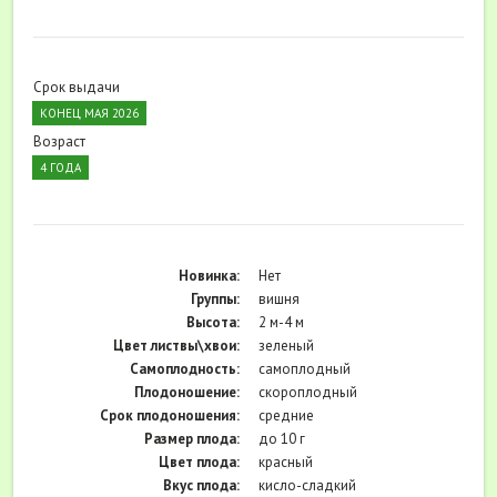
Срок выдачи
КОНЕЦ МАЯ 2026
Возраст
4 ГОДА
Новинка:
Нет
Группы:
вишня
Высота:
2 м-4 м
Цвет листвы\хвои:
зеленый
Самоплодность:
самоплодный
Плодоношение:
скороплодный
Cрок плодоношения:
средние
Размер плода:
до 10 г
Цвет плода:
красный
Вкус плода:
кисло-сладкий