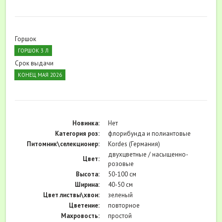
Горшок
ГОРШОК 3 Л
Срок выдачи
КОНЕЦ МАЯ 2026
Новинка:
Нет
Категория роз:
флорибунда и полиантовые
Питомник\селекционер:
Kordes (Германия)
двухцветные / насыщенно-
Цвет:
розовые
Высота:
50-100 см
Ширина:
40-50 см
Цвет листвы\хвои:
зеленый
Цветение:
повторное
Махровость:
простой