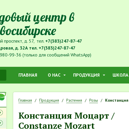
довый центр в
восибирске
й проспект, д. 57, тел.
+7(383)247-87-47
дровая, д. 32А тел.
+7(383)247-87-47
980-99-36 (только для сообщений WhatsApp)
ГЛАВНАЯ
О НАС
ПРОДУКЦИЯ
ШКОЛА
Главная
Продукция
Растения
Розы
Констанция 
Констанция Моцарт /
Constanze Mozart