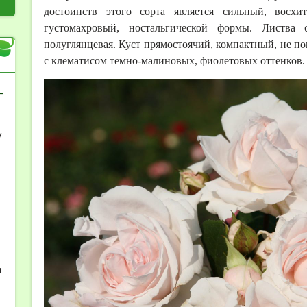
достоинств этого сорта является сильный, восхи
густомахровый, ностальгической формы. Листва ср
полуглянцевая. Куст прямостоячий, компактный, не по
с клематисом темно-малиновых, фиолетовых оттенков.
-
у
-
я