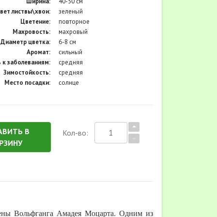
Ширина:
40-50 см
вет листвы\хвои:
зеленый
Цветение:
повторное
Махровость:
махровый
Диаметр цветка:
6-8 см
Аромат:
сильный
 к заболеваниям:
средняя
Зимостойкость:
средняя
Место посадки:
солнце
АВИТЬ В
Кол-во:
РЗИНУ
жены Вольфганга Амадея Моцарта. Одним из