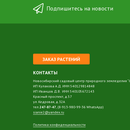
Подпишитесь на новости
ЗАКАЗ РАСТЕНИЙ
КОНТАКТЫ
Новосибирский садовый центр природного земледелия “
ИП Кулакова А.Д. ИНН 540129814848
ИП Иванцов Д.В. ИНН 540105672143
Красный проспект, д.57
ул. Кедровая, д.32А
тел.
247-87-47
, (8-913-980-99-36 WhatsApp)
sianie2@yandex.ru
Политика конфиденциальности